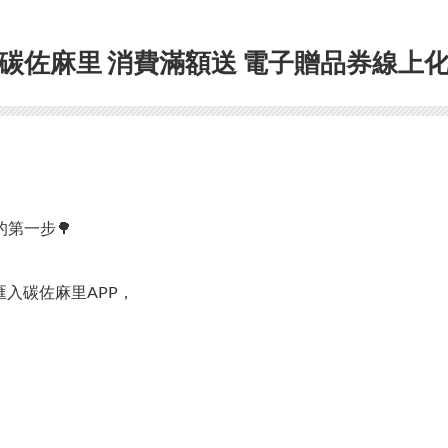
碳佐麻里 消費滿額送 電子贈品券線上
第一步🌳
匯入碳佐麻里APP，