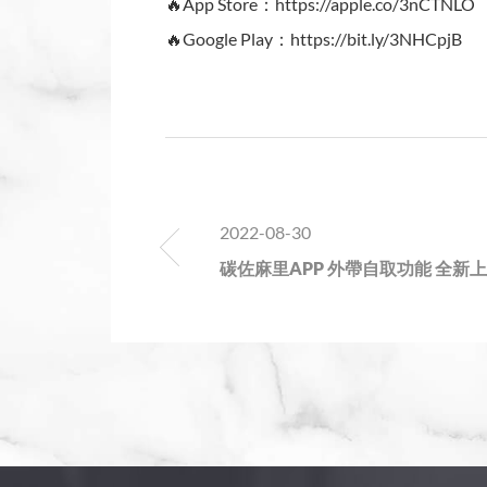
🔥App Store：https://apple.co/3nCTNLO
🔥Google Play：https://bit.ly/3NHCpjB
2022-08-30
碳佐麻里APP 外帶自取功能 全新